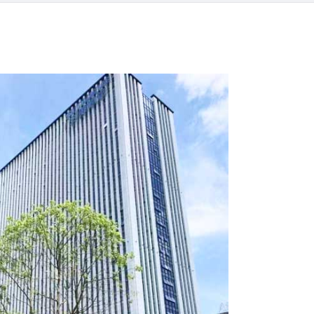
çe
nesia
CHINAS