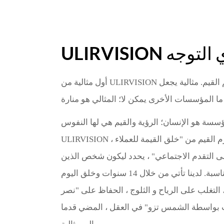
فيذي التوجه
أول مثالية من ULIRVISION هو الليلية ، ثم القيم. مثالية يجعل ULIRVISION انظر ما المؤسسات
سة هو الإنسان؛ الرؤية والقيم هي لها النفوس.
ULIRVISION يأخذ "جعل العالم أكثر أمنا" بمثابة الرؤية ، تلتزم القيم من "خلق القيمة للعملاء ،
لى التقدم الاجتماعي" ، يحدد ليكون شخص الذين
تنتهج المثالي و يجعل المال بالمناسبة. لدينا تأتي من خلال 14 سنوات وخلق اليوم ULIRVISION.
التغلب على الرياح و الثلوج ، الحفاظ على "نصر
 بواسطة الشمس تزو" في العقل ، المضي قدما