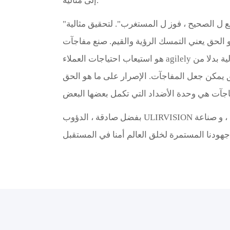
إلى مثالية.
"المحارب ، جمع ل الصحيح ، فوز ل المستغرب". لتحقيق مثالية ، ULIRVISION يجب الإصرار على
 الحق يعني التمسك الرؤية والقيم. صنع مفاجآت
هو استيعاب احتياجات العملاء agilely لجعل الابتكار إيجابيا. نحن بيع لدينا خدمة ومثالية بدلا من
 يمكن جعل المفاجآت. الإصرار على ما هو الحق
بفضل صادقة ، الدؤوب ULIRVISION الناس ، و بفضل العالمية العملاء والشركاء ، و صناعة