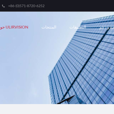
+86-(0)571-8720-6252
Engli
ة و دعم
التطبيقات
المنتجات
حول ULIRVISION
한국
franç
Deut
Espa
itali
русс
port
عربية