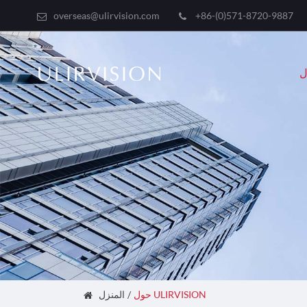
overseas@ulirvision.com
+86-(0)571-8720-9887
حول ULIRVISION
المنزل