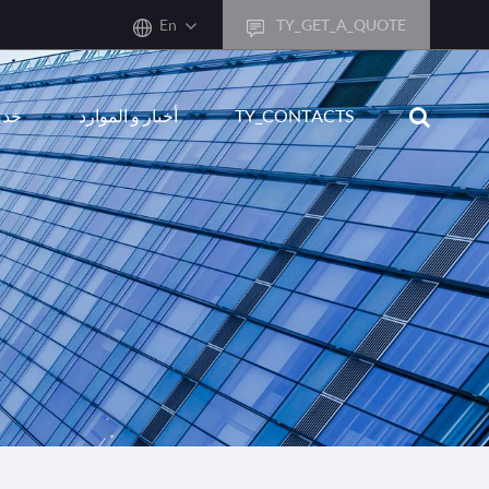
En
TY_GET_A_QUOTE
sh
TY_CONTACTS
أخبار و الموارد
خدم
어
ais
sch
ñol
ano
кий
uguês
ال