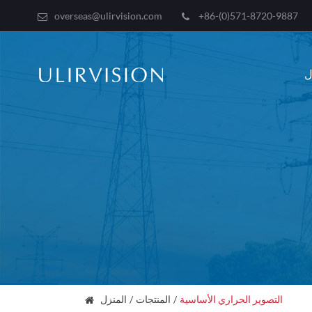
overseas@ulirvision.com
+86-(0)571-8720-9887
التصوير الحراري الأساسية
المنتجات
المنزل