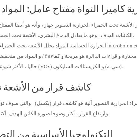
ية كاميرا النواة مفتاح عامل: المواد
أشعة تحت الحمراء الحرارية التصوير جهاز ، وأنه هو أيضا المفتا
الكائنات الهدف ، وهو ما يعادل الدماغ البشري. الأشعة تحت الحمراء جوهر كاشف ويسمى حساس للحرارة المواد.
الحرارة الحساسة المواد يحلل الأشعة تحت الحمراء و إشارة خرج ، جسر الهامة بين ل
حاليا ، الأكثر شيوعا الحرارية الحساسة المواد هي الفاناديوم أكسيد (VOx) و الكريستالات السليكون (a-سي).
كاشف قرار من الأشعة تح
 الحرارية التصوير آلية هو كاشف قرار (بكسل) ، والتي سوف تؤثر 
وارتفاع القرار ، أكثر وضوحا صورة الكائن الهدف. أكثر وضوحا الكائن الهدف ، أفضل تجربة للمستخدم.
التكنولوجيا الأساسية من ال