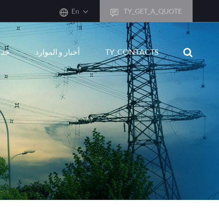
En
TY_GET_A_QUOTE
sh
TY_CONTACTS
أخبار و الموارد
خدم
어
ais
sch
ñol
ano
кий
uguês
ال