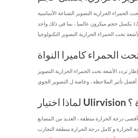
بكسل حجم باستمرار المضي قدما ، الحالية السائدة حجم هو 17 ميكرون إلى 14 ميكرون. هناك مصنعين اثنين من 12 بكسل حجم ميكرون عالميا ، بما في ذلك واحد
تحت الحمراء كاميرا النواة
ر تردد الأشعة تحت الحمراء الحرارية التصوير
واة ؟
 بأقصى درجة الحرارة منطقة ، العديد من المصانع
ارة و كامل درجة الحرارة منطقة التجارب ، IP حماية