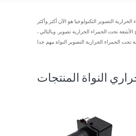
جيا هو الآن أكثر وأكثر widely في العديد من المناطق مختلفة حول العالم ، مثل رصد الأمن ، كشف الصناعي ، الحكم
لأشعة تحت الحمراء الحرارية تصوير. وبالتالي ،
راري النواة المنتجات