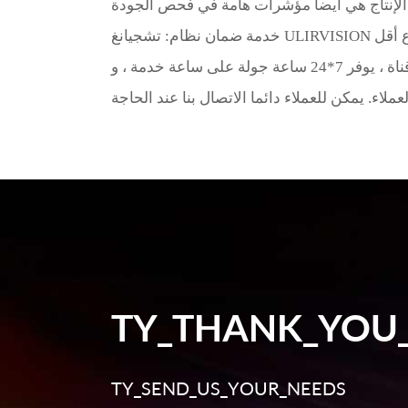
خدمة ضمان نظام: تشجيانغ ULIRVISION التكنولوجيا المحدودة ، المحدودة لديه أربعة فئات رئيسية من الحرارية صورة النواة المنتجات: مصراع النواة ، مصراع أقل
النواة ، تبريد النواة ، و دي يو التصوير النواة. كما نقدم خدمة ضمان نظام إلى المهنية قبل بيع و بعد البيع الأخضر قناة ، يوفر 7*24 ساعة جولة على ساعة خدمة ، و
TY_THANK_YOU
TY_SEND_US_YOUR_NEEDS