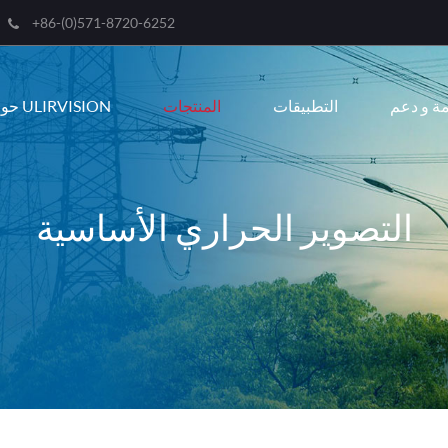
+86-(0)571-8720-6252
Engli
ة و دعم
التطبيقات
المنتجات
حول ULIRVISION
한국
franç
Deut
التصوير الحراري الأساسية
Espa
itali
русс
port
عربية