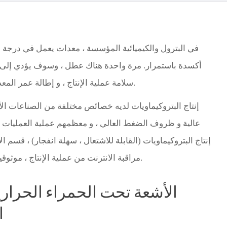
Türk
Indo
في البترول والكيميائية المؤسسة ، معدات يعمل في درجة ا
TY_
أكسدة باستمرار. مرة واحدة هناك عطل ، وسوف يؤدي إلى 
سلامة عملية الإنتاج ، و إطالة عمر المعدات ، كاميرا التصوير الحراري هو افضل خيار لكم.
إنتاج البتروكيماويات لديه خصائص مختلفة من الصناعات ا
عالية و ظروف الضغط العالي ، و معظمهم عملية العمليات ، 
إنتاج البتروكيماويات (القابلة للاشتعال ، سهلة انفجار) ، قسم ا
مراقبة الانترنت من عملية الإنتاج ، موثوقية وسلامة المعدات نفسها و اغلاق منتظم الصيانة.
الأشعة تحت الحمراء الحراري
ا