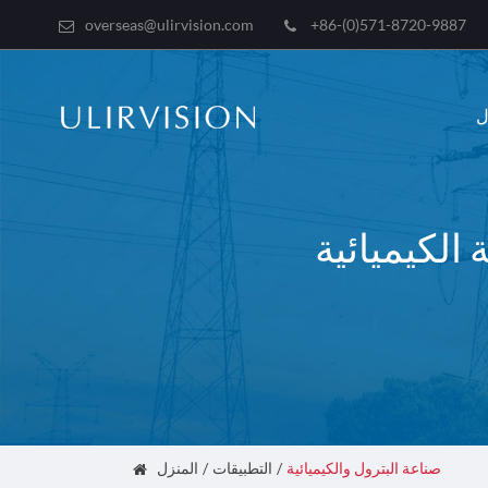
overseas@ulirvision.com
+86-(0)571-8720-9887
الكيميائية
صناعة البترول والكيميائية
التطبيقات
المنزل