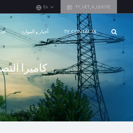
En
TY_GET_A_QUOTE
sh
TY_CONTACTS
أخبار و الموارد
خدم
어
ais
sch
كاميرا التص
ñol
ano
кий
uguês
ال