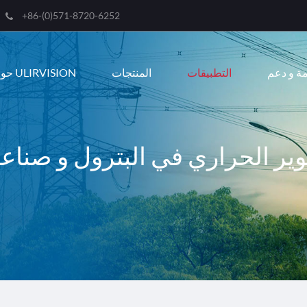
+86-(0)571-8720-6252
Engli
ة و دعم
التطبيقات
المنتجات
حول ULIRVISION
한국
franç
Deut
وير الحراري في البترول و صناعة 
Espa
itali
русс
port
عربية