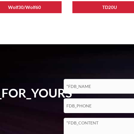
Wolf30/Wolf60
TD20U
_FOR_YOURS